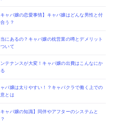
【キャバ嬢の恋愛事情】キャバ嬢はどんな男性と付
き合う？
本当にあるの？キャバ嬢の枕営業の噂とデメリット
について
メンテナンスが大変！キャバ嬢の出費はこんなにか
かる
キャバ嬢は太りやすい！？キャバクラで働く上での
注意とは
【キャバ嬢の知識】同伴やアフターのシステムと
は？