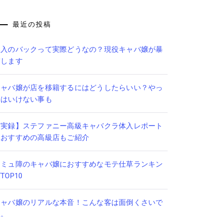
最近の投稿
体入のバックって実際どうなの？現役キャバ嬢が暴
露します
キャバ嬢が店を移籍するにはどうしたらいい？やっ
てはいけない事も
【実録】ステファニー高級キャバクラ体入レポート
｜おすすめの高級店もご紹介
コミュ障のキャバ嬢におすすめなモテ仕草ランキン
TOP10
キャバ嬢のリアルな本音！こんな客は面倒くさいで
す。