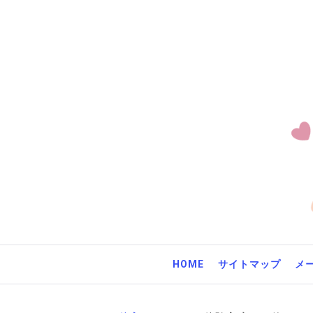
Skip
to
ス
content
ラ
-私は
HOME
サイトマップ
メ